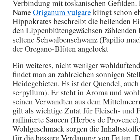
Verbindung mit toskanischen Gefilden. 
Name
Origanum vulgare
klingt schon eh
Hippokrates beschreibt die heilenden Ei
den Lippenblütengewächsen zählenden 
seltene Schwalbenschwanz (Papilio ma
der Oregano-Blüten angelockt
Ein weiteres, nicht weniger wohlduften
findet man an zahlreichen sonnigen Stel
Heidegebieten. Es ist der Quendel, auc
serpyllum). Er steht in Aroma und woh
seinen Verwandten aus dem Mittelmee
gilt als wichtige Zutat für Fleisch- und
raffinierte Saucen (Herbes de Provence
Wohlgeschmack sorgen die Inhaltsstoff
für die bessere Verdauung von Fetten. D