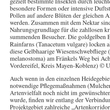
gezielt bestimmte Insekten durch leuch
besondere Formen oder intensive Duftsto
Pollen auf andere Blüten der gleichen Ar
werden. Zusammen mit dem Nektar sind
Nahrungsgrundlage für die zahllosen k
summenden Besucher.
Die goldgelben 
Rainfarns (Tanacetum vulgare) locken al
diese Gelbhaarige Wiesenschwebfliege 
melanostoma) am Fränkels Weg bei Ach
Vordereifel, Kreis Mayen-Koblenz) © U
Auch wenn in den einzelnen Heidegebie
notwendige Pflegemaßnahmen (Mulchen
Artenvielfalt noch nicht im gewünschte
wurde, finden wir entlang der Verbind
Projektgebiet zahlreiche „Artenkorrido