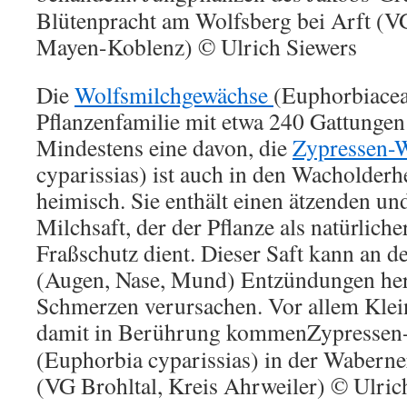
Blütenpracht am Wolfsberg bei Arft (VG
Mayen-Koblenz) © Ulrich Siewers
Die
Wolfsmilchgewächse
(Euphorbiacea
Pflanzenfamilie mit etwa 240 Gattunge
Mindestens eine davon, die
Zypressen-
cyparissias) ist auch in den Wacholderh
heimisch. Sie enthält einen ätzenden un
Milchsaft, der der Pflanze als natürlic
Fraßschutz dient. Dieser Saft kann an 
(Augen, Nase, Mund) Entzündungen herv
Schmerzen verursachen. Vor allem Klein
damit in Berührung kommen
Zypressen
(Euphorbia cyparissias) in der Waberne
(VG Brohltal, Kreis Ahrweiler) © Ulric