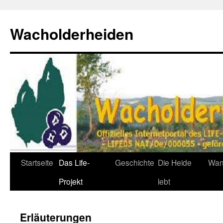
Zum
Inhalt
Wacholderheiden
springen
Startseite
Das Life-
Geschichte
Die Heide
Wan
Projekt
lebt
Erläuterungen